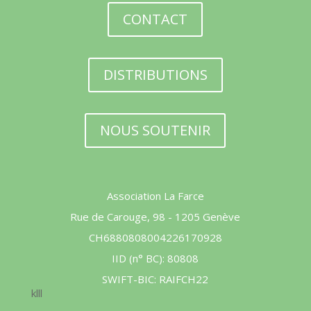
CONTACT
DISTRIBUTIONS
NOUS SOUTENIR
Association La Farce
Rue de Carouge, 98 - 1205 Genève
CH6880808004226170928
IID (n° BC): 80808
SWIFT-BIC: RAIFCH22
klll