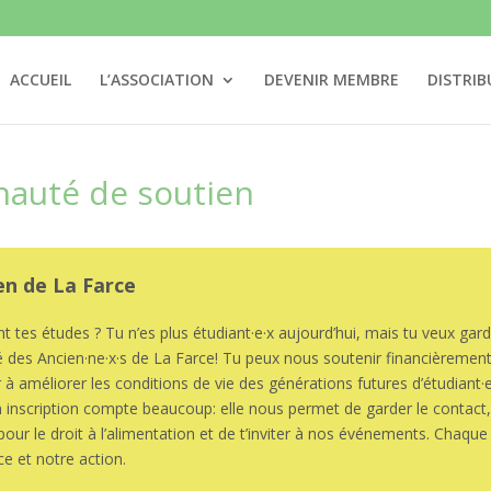
ACCUEIL
L’ASSOCIATION
DEVENIR MEMBRE
DISTRIB
auté de soutien
en de La Farce
tes études ? Tu n’es plus étudiant·e·x aujourd’hui, mais tu veux garde
 des Ancien·ne·x·s de La Farce! Tu peux nous soutenir financièrement
à améliorer les conditions de vie des générations futures d’étudiant·e·x·
 inscription compte beaucoup: elle nous permet de garder le contact,
pour le droit à l’alimentation et de t’inviter à nos événements. Chaque 
ce et notre action.