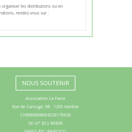
organiser les distributions ou en
mations, rendez-vous sur :
NOUS SOUTENIR
Association La Farce
Rue de Carouge, 98 - 1205 Genève
CH6880808004226170928
IID (n° BC): 80808
SWIFT-BIC: RAIFCH22