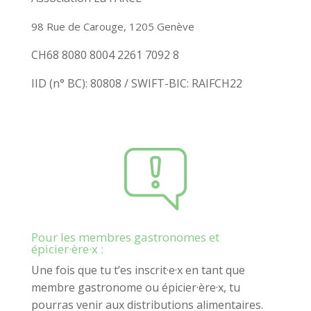
98 Rue de Carouge, 1205 Genève
CH68 8080 8004 2261 7092 8
IID (n° BC): 80808 / SWIFT-BIC: RAIFCH22
Pour les membres gastronomes et
épicier·ère·x :
Une fois que tu t’es
inscrit·e·x
en tant que
membre gastronome ou
épicier·ère·x
, tu
pourras venir aux distributions alimentaires.