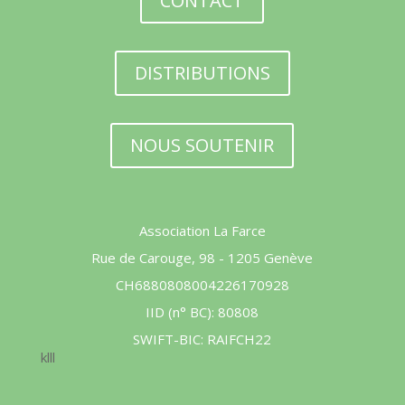
CONTACT
DISTRIBUTIONS
NOUS SOUTENIR
Association La Farce
Rue de Carouge, 98 - 1205 Genève
CH6880808004226170928
IID (n° BC): 80808
SWIFT-BIC: RAIFCH22
klll