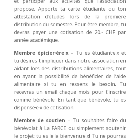
et participer aux activités que l’association
propose.
Apporte ta carte étudiante ou ton
attestation d’études lors de la première
distribution du semestre. Pour être membre, tu
devras payer une cotisation de 20.- CHF par
année académique.
Membre épicier·ère·x
– Tu es étudiant·e·x et
tu désires t’impliquer dans notre association en
aidant lors des distributions alimentaires, tout
en ayant la possibilité de bénéficier de l’aide
alimentaire si tu en ressens le besoin. Tu
recevras un email chaque mois pour t’inscrire
comme bénévole. En tant que bénévole, tu es
dispensé·e·x de cotisation.
Membre de soutien
– Tu souhaites faire du
bénévolat à La FARCE ou simplement soutenir
le projet: tu es le·la bienvenu·e·x! Tu ne pourras