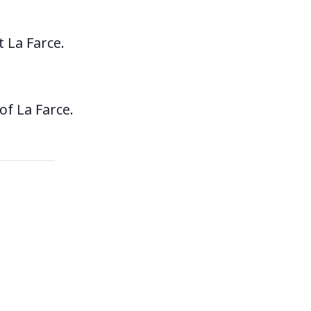
t
La
Farce
.
 of
La
Farce
.