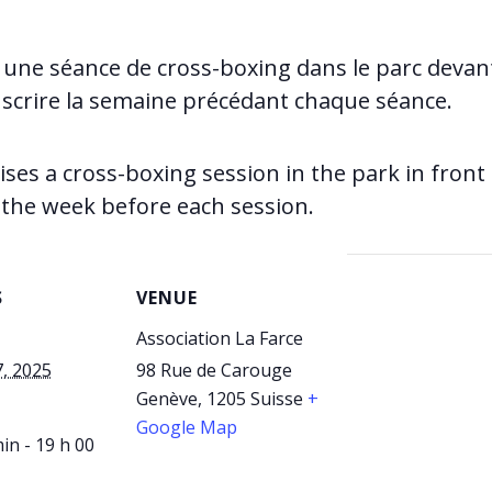
 une séance de cross-boxing dans
le
parc devan
nscrire
la
semaine précédant chaque séance.
ses a cross-boxing session in the park in front
up the week before each session.
S
VENUE
Association La Farce
7, 2025
98 Rue de Carouge
Genève
,
1205
Suisse
+
Google Map
in - 19 h 00