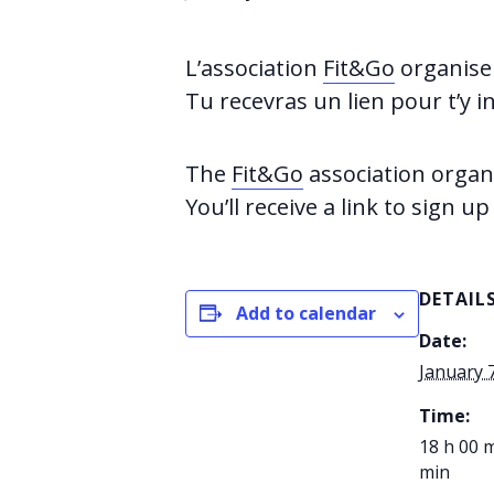
L’association
Fit&Go
organise
Tu recevras un lien pour t’y i
The
Fit&Go
association organi
You’ll receive a link to sign 
DETAIL
Add to calendar
Date:
January 
Time:
18 h 00 m
min